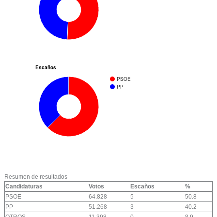
Escaños
PSOE
PP
Resumen de resultados
Candidaturas
Votos
Escaños
%
PSOE
64.828
5
50.8
PP
51.268
3
40.2