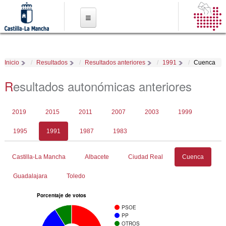
Pasar al
contenido
principal
Inicio
Resultados
Resultados anteriores
1991
Cuenca
Resultados autonómicas anteriores
Solapas principales
2019
2015
2011
2007
2003
1999
1995
1991
(solapa
1987
1983
activa)
Solapas secundarias
Castilla-La Mancha
Albacete
Ciudad Real
Cuenca
(solapa
activa)
Guadalajara
Toledo
Porcentaje de votos
PSOE
PP
OTROS