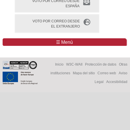
VOTO POR CORREO DESDE
ESPAÑA
VOTO POR CORREO DESDE
EL EXTRANJERO
☰ Menú
Inicio
W3C-WAII
Protección de datos
Otras
instituciones
Mapa del sitio
Correo web
Aviso
Legal
Accesibilidad