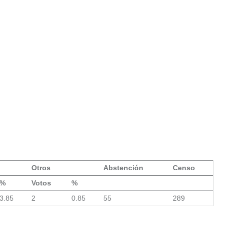
Otros
Abstención
Censo
%
Votos
%
3.85
2
0.85
55
289