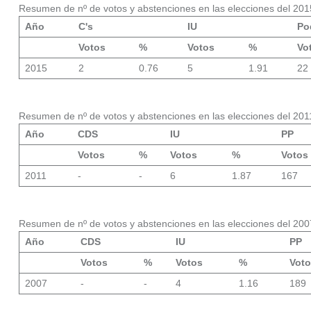
Resumen de nº de votos y abstenciones en las elecciones del 201
Año
C's
IU
Po
Votos
%
Votos
%
Vo
2015
2
0.76
5
1.91
22
Resumen de nº de votos y abstenciones en las elecciones del 201
Año
CDS
IU
PP
Votos
%
Votos
%
Votos
2011
-
-
6
1.87
167
Resumen de nº de votos y abstenciones en las elecciones del 200
Año
CDS
IU
PP
Votos
%
Votos
%
Vot
2007
-
-
4
1.16
189