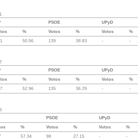
1
P
PSOE
UPyD
tos
%
Votos
%
Votos
%
1
50.56
139
38.83
-
-
7
P
PSOE
UPyD
tos
%
Votos
%
Votos
%
7
52.96
135
36.29
-
-
3
PSOE
UPyD
tos
%
Votos
%
Votos
%
7
57.34
98
27.15
-
-