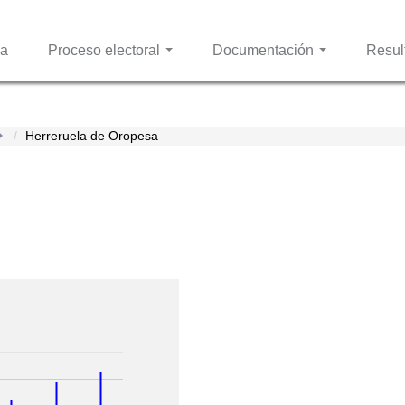
Pasar al
contenido
principal
sa
Proceso electoral
Documentación
Resul
Herreruela de Oropesa