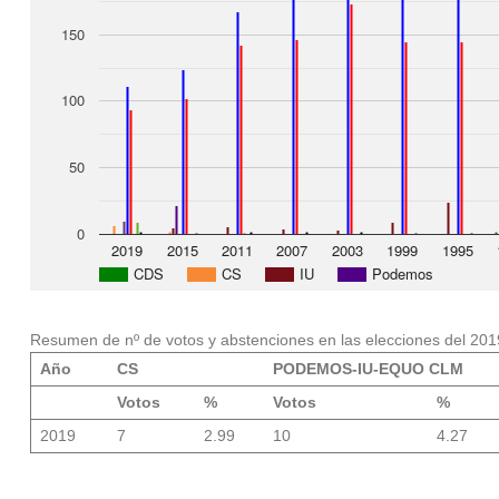
150
100
50
0
2019
2015
2011
2007
2003
1999
1995
CDS
CS
IU
Podemos
Resumen de nº de votos y abstenciones en las elecciones del 201
Año
CS
PODEMOS-IU-EQUO CLM
Votos
%
Votos
%
2019
7
2.99
10
4.27