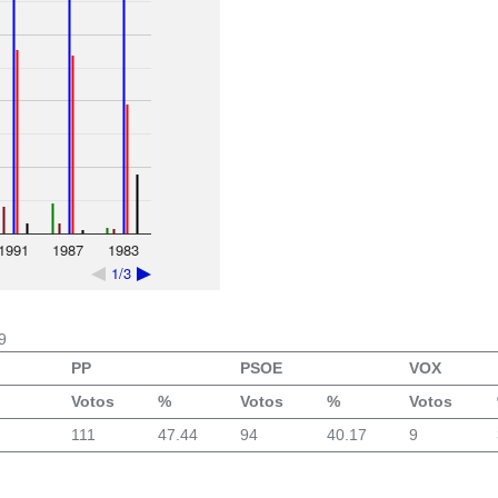
1991
1987
1983
1/3
9
PP
PSOE
VOX
Votos
%
Votos
%
Votos
111
47.44
94
40.17
9