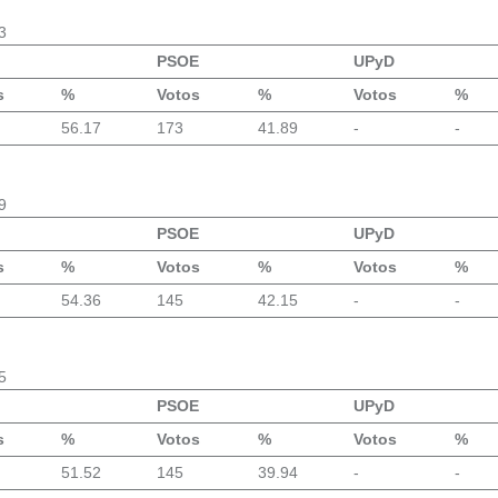
3
PSOE
UPyD
s
%
Votos
%
Votos
%
56.17
173
41.89
-
-
9
PSOE
UPyD
s
%
Votos
%
Votos
%
54.36
145
42.15
-
-
5
PSOE
UPyD
s
%
Votos
%
Votos
%
51.52
145
39.94
-
-