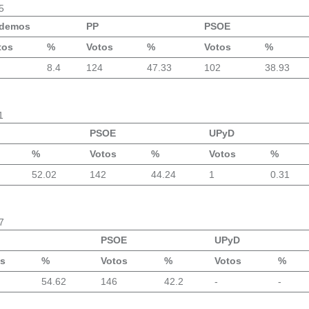
5
demos
PP
PSOE
tos
%
Votos
%
Votos
%
8.4
124
47.33
102
38.93
1
PSOE
UPyD
%
Votos
%
Votos
%
52.02
142
44.24
1
0.31
7
PSOE
UPyD
os
%
Votos
%
Votos
%
54.62
146
42.2
-
-