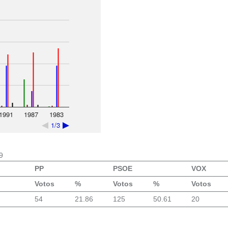
1991
1987
1983
1/3
9
PP
PSOE
VOX
Votos
%
Votos
%
Votos
54
21.86
125
50.61
20