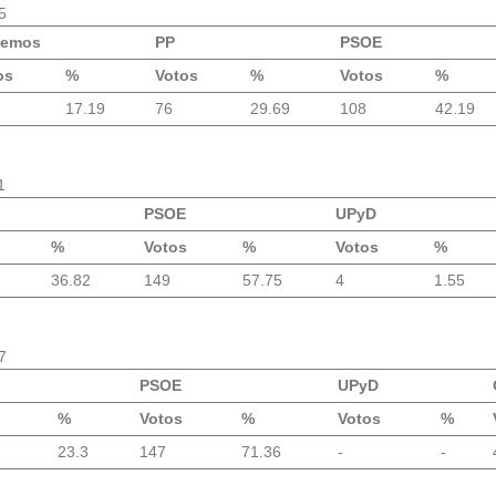
5
demos
PP
PSOE
os
%
Votos
%
Votos
%
17.19
76
29.69
108
42.19
1
PSOE
UPyD
%
Votos
%
Votos
%
36.82
149
57.75
4
1.55
7
PSOE
UPyD
%
Votos
%
Votos
%
23.3
147
71.36
-
-