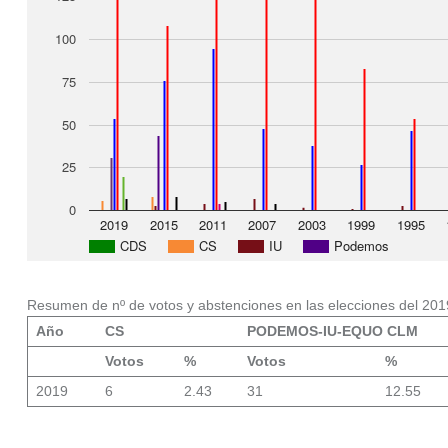
100
75
50
25
0
2019
2015
2011
2007
2003
1999
1995
CDS
CS
IU
Podemos
Resumen de nº de votos y abstenciones en las elecciones del 201
Año
CS
PODEMOS-IU-EQUO CLM
Votos
%
Votos
%
2019
6
2.43
31
12.55