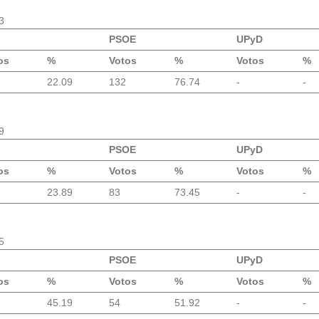
3
PSOE
UPyD
os
%
Votos
%
Votos
%
22.09
132
76.74
-
-
9
PSOE
UPyD
os
%
Votos
%
Votos
%
23.89
83
73.45
-
-
5
PSOE
UPyD
os
%
Votos
%
Votos
%
45.19
54
51.92
-
-