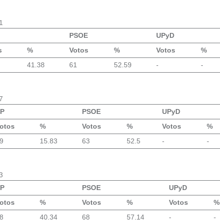
1
PSOE
UPyD
s
%
Votos
%
Votos
%
41.38
61
52.59
-
-
7
P
PSOE
UPyD
otos
%
Votos
%
Votos
%
9
15.83
63
52.5
-
-
3
P
PSOE
UPyD
otos
%
Votos
%
Votos
%
8
40.34
68
57.14
-
-