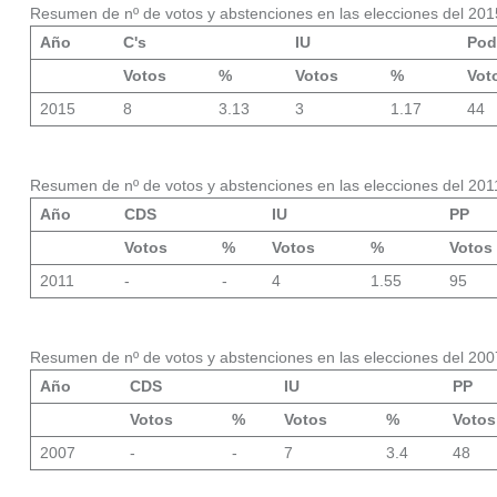
Resumen de nº de votos y abstenciones en las elecciones del 201
Año
C's
IU
Po
Votos
%
Votos
%
Vot
2015
8
3.13
3
1.17
44
Resumen de nº de votos y abstenciones en las elecciones del 201
Año
CDS
IU
PP
Votos
%
Votos
%
Votos
2011
-
-
4
1.55
95
Resumen de nº de votos y abstenciones en las elecciones del 200
Año
CDS
IU
PP
Votos
%
Votos
%
Votos
2007
-
-
7
3.4
48