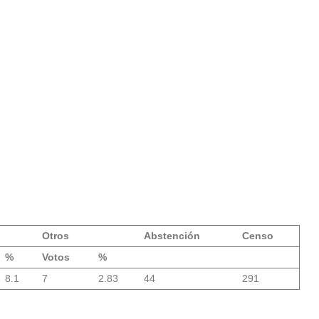
Otros
Abstención
Censo
%
Votos
%
8.1
7
2.83
44
291