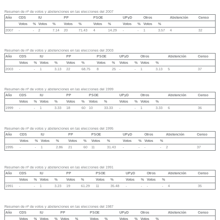
Resumen de nº de votos y abstenciones en las elecciones del 2007
Año
CDS
IU
PP
PSOE
UPyD
Otros
Abstención
Censo
Votos
%
Votos
%
Votos
%
Votos
%
Votos
%
Votos
%
2007
-
-
2
7.14
20
71.43
4
14.29
-
-
1
3.57
4
32
Resumen de nº de votos y abstenciones en las elecciones del 2003
Año
CDS
IU
PP
PSOE
UPyD
Otros
Abstención
Censo
Votos
%
Votos
%
Votos
%
Votos
%
Votos
%
Votos
%
2003
-
-
1
3.13
22
68.75
8
25
-
-
1
3.13
5
37
Resumen de nº de votos y abstenciones en las elecciones del 1999
Año
CDS
IU
PP
PSOE
UPyD
Otros
Abstención
Censo
Votos
%
Votos
%
Votos
%
Votos
%
Votos
%
Votos
%
1999
-
-
1
3.33
18
60
10
33.33
-
-
1
3.33
6
36
Resumen de nº de votos y abstenciones en las elecciones del 1995
Año
CDS
IU
PP
PSOE
UPyD
Otros
Abstención
Censo
Votos
%
Votos
%
Votos
%
Votos
%
Votos
%
Votos
%
1995
-
-
1
2.86
21
60
11
31.43
-
-
-
-
2
37
Resumen de nº de votos y abstenciones en las elecciones del 1991
Año
CDS
IU
PP
PSOE
UPyD
Otros
Abstención
Censo
Votos
%
Votos
%
Votos
%
Votos
%
Votos
%
Votos
%
1991
-
-
1
3.23
19
61.29
11
35.48
-
-
-
-
4
35
Resumen de nº de votos y abstenciones en las elecciones del 1987
Año
CDS
IU
PP
PSOE
UPyD
Otros
Abstención
Censo
Votos
%
Votos
%
Votos
%
Votos
%
Votos
%
Votos
%