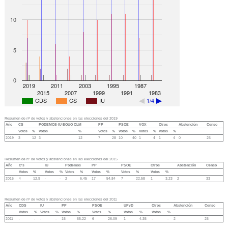
10
5
0
2019
2011
2003
1995
1987
2015
2007
1999
1991
1983
CDS
CS
IU
1/4
Resumen de nº de votos y abstenciones en las elecciones del 2019
Año
CS
PODEMOS-IU-EQUO CLM
PP
PSOE
VOX
Otros
Abstención
Censo
Votos
%
Votos
%
Votos
%
Votos
%
Votos
%
Votos
%
2019
3
12
3
12
7
28
10
40
1
4
1
4
0
25
Resumen de nº de votos y abstenciones en las elecciones del 2015
Año
C's
IU
Podemos
PP
PSOE
Otros
Abstención
Censo
Votos
%
Votos
%
Votos
%
Votos
%
Votos
%
Votos
%
2015
4
12.9
-
-
2
6.45
17
54.84
7
22.58
1
3.23
2
33
Resumen de nº de votos y abstenciones en las elecciones del 2011
Año
CDS
IU
PP
PSOE
UPyD
Otros
Abstención
Censo
Votos
%
Votos
%
Votos
%
Votos
%
Votos
%
Votos
%
2011
-
-
-
-
15
65.22
6
26.09
1
4.35
-
-
2
25