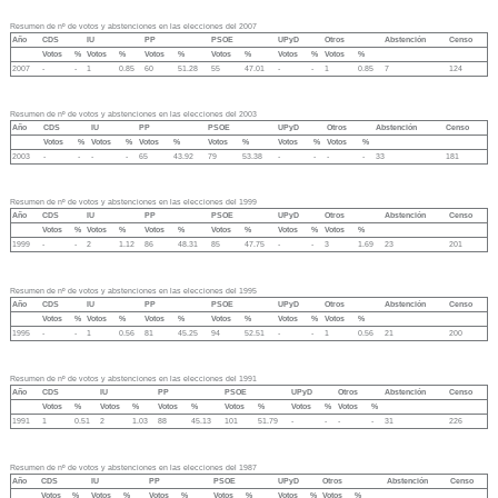
Resumen de nº de votos y abstenciones en las elecciones del 2007
Año
CDS
IU
PP
PSOE
UPyD
Otros
Abstención
Censo
Votos
%
Votos
%
Votos
%
Votos
%
Votos
%
Votos
%
2007
-
-
1
0.85
60
51.28
55
47.01
-
-
1
0.85
7
124
Resumen de nº de votos y abstenciones en las elecciones del 2003
Año
CDS
IU
PP
PSOE
UPyD
Otros
Abstención
Censo
Votos
%
Votos
%
Votos
%
Votos
%
Votos
%
Votos
%
2003
-
-
-
-
65
43.92
79
53.38
-
-
-
-
33
181
Resumen de nº de votos y abstenciones en las elecciones del 1999
Año
CDS
IU
PP
PSOE
UPyD
Otros
Abstención
Censo
Votos
%
Votos
%
Votos
%
Votos
%
Votos
%
Votos
%
1999
-
-
2
1.12
86
48.31
85
47.75
-
-
3
1.69
23
201
Resumen de nº de votos y abstenciones en las elecciones del 1995
Año
CDS
IU
PP
PSOE
UPyD
Otros
Abstención
Censo
Votos
%
Votos
%
Votos
%
Votos
%
Votos
%
Votos
%
1995
-
-
1
0.56
81
45.25
94
52.51
-
-
1
0.56
21
200
Resumen de nº de votos y abstenciones en las elecciones del 1991
Año
CDS
IU
PP
PSOE
UPyD
Otros
Abstención
Censo
Votos
%
Votos
%
Votos
%
Votos
%
Votos
%
Votos
%
1991
1
0.51
2
1.03
88
45.13
101
51.79
-
-
-
-
31
226
Resumen de nº de votos y abstenciones en las elecciones del 1987
Año
CDS
IU
PP
PSOE
UPyD
Otros
Abstención
Censo
Votos
%
Votos
%
Votos
%
Votos
%
Votos
%
Votos
%