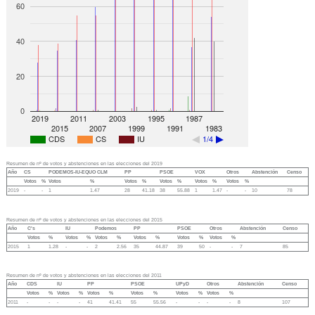
60
40
20
0
2019
2011
2003
1995
1987
2015
2007
1999
1991
1983
CDS
CS
IU
1/4
Resumen de nº de votos y abstenciones en las elecciones del 2019
Año
CS
PODEMOS-IU-EQUO CLM
PP
PSOE
VOX
Otros
Abstención
Censo
Votos
%
Votos
%
Votos
%
Votos
%
Votos
%
Votos
%
2019
-
-
1
1.47
28
41.18
38
55.88
1
1.47
-
-
10
78
Resumen de nº de votos y abstenciones en las elecciones del 2015
Año
C's
IU
Podemos
PP
PSOE
Otros
Abstención
Censo
Votos
%
Votos
%
Votos
%
Votos
%
Votos
%
Votos
%
2015
1
1.28
-
-
2
2.56
35
44.87
39
50
-
-
7
85
Resumen de nº de votos y abstenciones en las elecciones del 2011
Año
CDS
IU
PP
PSOE
UPyD
Otros
Abstención
Censo
Votos
%
Votos
%
Votos
%
Votos
%
Votos
%
Votos
%
2011
-
-
-
-
41
41.41
55
55.56
-
-
-
-
8
107