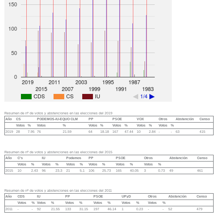
150
100
50
0
2019
2011
2003
1995
1987
2015
2007
1999
1991
1983
CDS
CS
IU
1/4
Resumen de nº de votos y abstenciones en las elecciones del 2019
Año
CS
PODEMOS-IU-EQUO CLM
PP
PSOE
VOX
Otros
Abstención
Censo
Votos
%
Votos
%
Votos
%
Votos
%
Votos
%
Votos
%
2019
28
7.95
76
21.59
64
18.18
167
47.44
10
2.84
-
-
63
415
Resumen de nº de votos y abstenciones en las elecciones del 2015
Año
C's
IU
Podemos
PP
PSOE
Otros
Abstención
Censo
Votos
%
Votos
%
Votos
%
Votos
%
Votos
%
Votos
%
2015
10
2.43
96
23.3
21
5.1
106
25.73
165
40.05
3
0.73
49
461
Resumen de nº de votos y abstenciones en las elecciones del 2011
Año
CDS
IU
PP
PSOE
UPyD
Otros
Abstención
Censo
Votos
%
Votos
%
Votos
%
Votos
%
Votos
%
Votos
%
2011
-
-
92
21.55
133
31.15
197
46.14
1
0.23
-
-
52
479