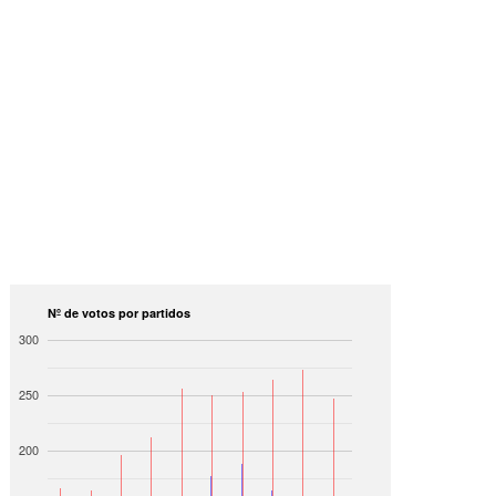
Nº de votos por partidos
300
250
200