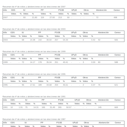
Resumen de nº de votos y abstenciones en las elecciones del 2007
Año
CDS
IU
PP
PSOE
UPyD
Otros
Abstención
Censo
Votos
%
Votos
%
Votos
%
Votos
%
Votos
%
Votos
%
2007
-
-
93
21.83
119
27.93
213
50
-
-
-
-
72
498
Resumen de nº de votos y abstenciones en las elecciones del 2003
Año
CDS
IU
PP
PSOE
UPyD
Otros
Abstención
Censo
Votos
%
Votos
%
Votos
%
Votos
%
Votos
%
Votos
%
2003
-
-
68
14.38
142
30.02
257
54.33
-
-
2
0.42
92
565
Resumen de nº de votos y abstenciones en las elecciones del 1999
Año
CDS
IU
PP
PSOE
UPyD
Otros
Abstención
Censo
Votos
%
Votos
%
Votos
%
Votos
%
Votos
%
Votos
%
1999
-
-
72
14.17
178
35.04
251
49.41
-
-
3
0.59
80
588
Resumen de nº de votos y abstenciones en las elecciones del 1995
Año
CDS
IU
PP
PSOE
UPyD
Otros
Abstención
Censo
Votos
%
Votos
%
Votos
%
Votos
%
Votos
%
Votos
%
1995
-
-
96
17.61
189
34.68
254
46.61
-
-
2
0.37
76
621
Resumen de nº de votos y abstenciones en las elecciones del 1991
Año
CDS
IU
PP
PSOE
UPyD
Otros
Abstención
Censo
Votos
%
Votos
%
Votos
%
Votos
%
Votos
%
Votos
%
1991
10
1.91
75
14.31
165
31.49
265
50.57
-
-
-
-
145
669
Resumen de nº de votos y abstenciones en las elecciones del 1987
Año
CDS
IU
PP
PSOE
UPyD
Otros
Abstención
Censo
Votos
%
Votos
%
Votos
%
Votos
%
Votos
%
Votos
%