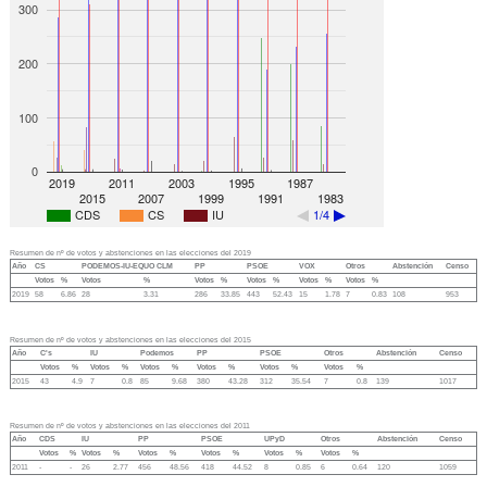
300
200
100
0
2019
2011
2003
1995
1987
2015
2007
1999
1991
1983
CDS
CS
IU
1/4
Resumen de nº de votos y abstenciones en las elecciones del 2019
Año
CS
PODEMOS-IU-EQUO CLM
PP
PSOE
VOX
Otros
Abstención
Censo
Votos
%
Votos
%
Votos
%
Votos
%
Votos
%
Votos
%
2019
58
6.86
28
3.31
286
33.85
443
52.43
15
1.78
7
0.83
108
953
Resumen de nº de votos y abstenciones en las elecciones del 2015
Año
C's
IU
Podemos
PP
PSOE
Otros
Abstención
Censo
Votos
%
Votos
%
Votos
%
Votos
%
Votos
%
Votos
%
2015
43
4.9
7
0.8
85
9.68
380
43.28
312
35.54
7
0.8
139
1017
Resumen de nº de votos y abstenciones en las elecciones del 2011
Año
CDS
IU
PP
PSOE
UPyD
Otros
Abstención
Censo
Votos
%
Votos
%
Votos
%
Votos
%
Votos
%
Votos
%
2011
-
-
26
2.77
456
48.56
418
44.52
8
0.85
6
0.64
120
1059