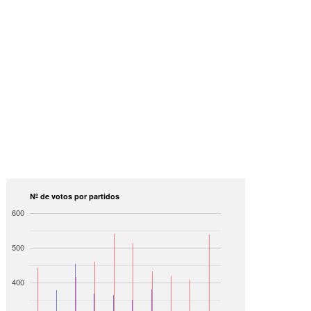
Nº de votos por partidos
600
500
400