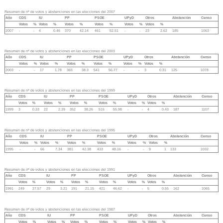
Resumen de nº de votos y abstenciones en las elecciones del 2007
Año
CDS
IU
PP
PSOE
UPyD
Otros
Abstención
Censo
Votos
%
Votos
%
Votos
%
Votos
%
Votos
%
Votos
%
2007
-
-
4
0.46
370
42.14
461
52.51
-
-
23
2.62
185
1063
Resumen de nº de votos y abstenciones en las elecciones del 2003
Año
CDS
IU
PP
PSOE
UPyD
Otros
Abstención
Censo
Votos
%
Votos
%
Votos
%
Votos
%
Votos
%
Votos
%
2003
-
-
17
1.78
365
38.3
541
56.77
-
-
3
0.31
125
1078
Resumen de nº de votos y abstenciones en las elecciones del 1999
Año
CDS
IU
PP
PSOE
UPyD
Otros
Abstención
Censo
Votos
%
Votos
%
Votos
%
Votos
%
Votos
%
Votos
%
1999
3
0.33
22
2.39
352
38.26
515
55.98
-
-
4
0.43
187
1107
Resumen de nº de votos y abstenciones en las elecciones del 1995
Año
CDS
IU
PP
PSOE
UPyD
Otros
Abstención
Censo
Votos
%
Votos
%
Votos
%
Votos
%
Votos
%
Votos
%
1995
-
-
66
7.34
381
42.38
433
48.16
-
-
9
1
133
1032
Resumen de nº de votos y abstenciones en las elecciones del 1991
Año
CDS
IU
PP
PSOE
UPyD
Otros
Abstención
Censo
Votos
%
Votos
%
Votos
%
Votos
%
Votos
%
Votos
%
1991
249
27.57
29
3.21
191
21.15
421
46.62
-
-
5
0.55
162
1065
Resumen de nº de votos y abstenciones en las elecciones del 1987
Año
CDS
IU
PP
PSOE
UPyD
Otros
Abstención
Censo
Votos
%
Votos
%
Votos
%
Votos
%
Votos
%
Votos
%